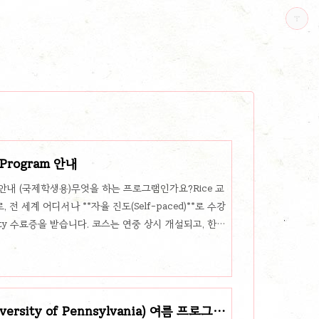
e Program 안내
Program 안내 (국제학생용)무엇을 하는 프로그램인가요?Rice 교
 세계 어디서나 **자율 진도(Self-paced)**로 수강
sity 수료증을 받습니다. 코스는 연중 상시 개설되고, 한
량이 제시됩니다. 멘토가 과제와 캡스톤을 돕습니다. 누가
생. 성적표·추천서 제출 없이 간단 지원서와 동기만으로
니다. 얼마인가요?개별 코스 수강료 $1,795. Need-
후 장학 신청 버튼 제공). 무슨 과목이 있나요?A..
sity of Pennsylvania) 여름 프로그램