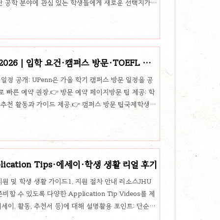
첨단 공학 분야에 관심 있는 학생들에게 새로운 선택지가
ening Tables)학생, 교수, 교직원이 직접 마주 앉아 사
운 캠퍼스 프로그램입니다. 【자세히 보기】World
와 영향력 있는 인사들이 콜럼비아 캠퍼스를 찾아 글로벌 현
 있습니다. 【행사 안내】🔹 입학 전형 및 지원 정책
2026｜입학 요건·캠퍼스 방문·TOEFL 점
방문 일정 공개: UPenn은 가을 학기 캠퍼스 방문 일정을 공
 빠른 예약 권장.👉 방문 예약 페이지방문 팁 제공: 학
 추천 활동과 가이드 제공.👉 캠퍼스 방문 팁국제학생에
어려운 경우, 비자 문제나 항공편 일정을 고려해야 하므
오피스(Global Penn Office) 를 방문해 유학 지원,
Virtual Visits)가상 정보 세션 & 투어: 입학사정관과
 Virtual Events 안내재학생과의 교류: 현재..
ication Tips·에세이·학생 생활 리얼 후기
제학생 지원 및 학생 생활 가이드1. 지원 절차 안내 리소스JHU
수 있도록 다양한 Application Tip Videos를 제
세이, 활동, 추천서 등)에 대해 설명활용 포인트: 단순
떻게 스토리텔링을 했는지 보여줌추천 활용법: 한국 학