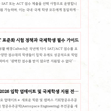
erst는 SAT 또는 ACT 점수 제출을 선택 사항으로 운영합니
지원 가능하며, 이는 국내·국제 학생 모두에게 동일하게
일럿이 아닌 정식 정책으로 확정됨.점수 제출 방식Self-
l report(공식 점수)도 가능단, 최종 합격 후 등록을 선택하면
coring 허용SAT/ACT 모두에서 섹션별 최고 점수를
ject Tests: 고려하지..
T·ACT 표준화 시험 정책과 국제학생 필수 가이드
부활 배경Caltech은 작년에 다시 SAT/ACT 점수를 요
 다양한 점수대의 학생들이 입학 후에도 성공적으로 학업
따라서 “완벽한 점수를 받지 않으면 지원할 수 없다”는
tem (점수 구간별 평가)Caltech은 지원자의 세부 점수
합니다.Bucket ASAT: 780–800 (섹션별)ACT: 35–
않고 단순히 A 구간임을 확인Bucket BSAT: 750–
 세부 점수 없이 B 구간으로만 평가됨Bucket C..
025–2026 입학 업데이트 및 국제학생 지원 전략
 주요 업데이트🔹 새로운 학문 및 캠퍼스 기회항공우주공
공우주공학(Aerospace Engineering) 부전공을 새