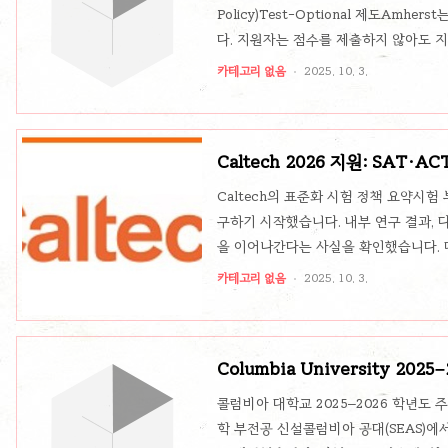
Policy)Test-Optional 제도Amh
다. 지원자는 점수를 제출하지 않아도 
적용됩니다.→ 2023년부터 이 제도는 파
카테고리 없음
2025. 10. 3.
reported (자가 보고) 가능Officia
공식 점수 보고를 요구할 수 있음Supers
조합해 가장 유리한 점수로 평가함.SAT Sub
Caltech 2026 지원: SA
Caltech의 표준화 시험 정책 요약시험 
구하기 시작했습니다. 내부 연구 결과,
을 이어나간다는 사실을 확인했습니다. 
인식을 바로잡고자 합니다.Bucket Sys
카테고리 없음
2025. 10. 3.
대신 **구간(bucket)**만을 위원회에 공유
36 (섹션별)→ 위원회는 세부 점수를 보지 
770 (섹션별)ACT: 33–34 (섹션별)→
Columbia University 2
가이드
콜럼비아 대학교 2025–2026 학년도
학 부전공 신설콜럼비아 공대(SEAS)에서 항