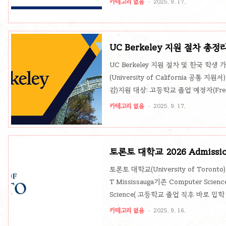
카테고리 없음
2025. 9. 17.
생은 IB, AP, 교내 활동을 JHU의 학문
Application Tips Video Series🔗 Y
예시)JHU는 실제 합격생들의 에세이를 
UC Berkeley 지원 절차 총
2026
UC Berkeley 지원 절차 및 한국 학생 가
(University of California 공통 
감)지원 대상: 고등학교 졸업 예정자(Fres
도(GPA·과목 이수), 영어능력, Personal
카테고리 없음
2025. 9. 17.
평가2. 한국 학생을 위한 구체 요건항목
격 보유과목(A-G Requirement)영
국제학생은 평균 3.4 이상 권장 (4.0 만점
토론토 대학교 2026 Admissi
그램과 입학 변화
토론토 대학교(University of Toro
T Mississauga기존 Computer Scienc
Science( 고등학교 졸업 직후 바로 입학 가능 
로 분리됨.👉 국제학생 키워드: "U of T Miss
카테고리 없음
2025. 9. 16.
international students"2. 새롭게 신