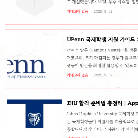
로 개설했습니다. 비행, 우주 시스템, 
될 전망입니다. 【출처】리스닝 테이블(List
카테고리 없음
2025. 9. 19.
회적 이슈와 큰 아이디어를 토론하는 새로
Leaders Forum세계 각국의 지도자
안에 대해 대화하는 연례 포럼이 예정되어
UPenn 국제학생 지원 가이드 
(2025–2026)T..
수·재정보조 총정리
캠퍼스 방문 (Campus Visits)가을 
개했으며, 조기 마감되는 경우가 많으므로
생들이 방문을 최대한 활용할 수 있도록
게 중요한 포인트해외에서 직접 방문이 
카테고리 없음
2025. 9. 17.
로 조기 신청 필요.캠퍼스 방문 시 국제학생 
비자, 문화 적응 관련 상담 가능.가상 방문 (
함께 하는 온라인 설명회, 가상 투어 제공.👉
JHU 합격 준비법 총정리｜Appl
Johns Hopkins University 국
는 국제학생들이 지원서를 효율적으로 준비할 
공합니다.영상 가이드: 지원서 각 섹션(에
작성법이 아니라, 합격생들이 실제로 어