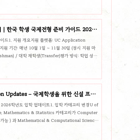
적 강점(의학, 공학, 국제학 등)과 연결하면 효과적🔗
ouTube Playlist2. Essays That Worked (합격 에세이
공개하고, 입학사정관 코멘트..
정리｜한국 학생 국제전형 준비 가이드 2025-
이드1. 지원 개요지원 플랫폼: UC Application
지원서)지원 기간: 매년 10월 1일 ~ 11월 30일 (정시 지원 마
hman) / 대학 재학생(Transfer)평가 방식: 학업 성취
 Insight Questions(에세이), 활동·리더십 경험 등 종합
요구 사항학력 요건한국 고등학교 졸업 및 대학 입학 자
어·수학·과학·사회·외국어 등 UC 지정 과목 이수 필요GPA
 기준)영..
on Updates – 국제학생을 위한 신설 프로
nto) 2026학년도 입학 업데이트1. 입학 카테고리 변경U of
e, Mathematics & Statistics 카테고리가 Computer
) 과 Mathematical & Computational Sciences
issauga Computer Science direct entry for
설된 프로그램U of T ScarboroughFilm Studies,