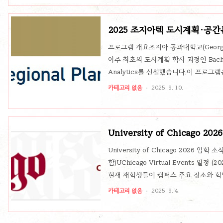
MajorClimate Change Studies, Major
2025 조지아텍 도시계획·공간분석
Spatial Analytics) 국제학생
프로그램 개요조지아 공과대학교(Georgia In
아주 최초의 도시계획 학사 과정인 Bachelor of
Analytics를 신설했습니다.이 프로
의 질 향상을 목표로 하며, 도시계획 + 
카테고리 없음
2025. 9. 10.
는 것이 특징입니다. 총 이수 학점은 1
능합니다.주요 커리큘럼 구성이 학위 과정
다음과 같은 구조로 진행됩니다.기초 교양 
University of Chicago 
장학금 FAQ
University of Chicago 2026 입
함)UChicago Virtual Events 일정 (20
현재 재학생들이 캠퍼스 주요 장소와 학
Virtual Student SalonMon, S
카테고리 없음
2025. 9. 4.
대해 직접 대화. Prospective students 
23, 7:00 am입학처 카운슬러가 입학 