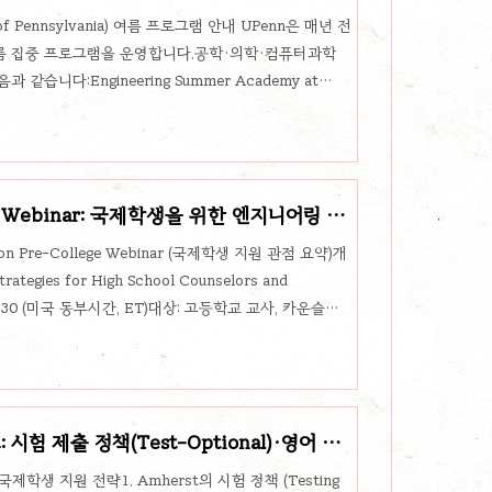
f Pennsylvania) 여름 프로그램 안내 UPenn은 매년 전
름 집중 프로그램을 운영합니다.공학·의학·컴퓨터과학
습니다:Engineering Summer Academy at
rogram for High School StudentsProgram in
 Thinking (PACT)이 세 프로그램은 모두 미국 현지 수업 참
수준의 수업 경험을 제공하며, 국제학생에게도 지원이 열려
lege Webinar: 국제학생을 위한 엔지니어링 준
vation Pre-College Webinar (국제학생 지원 관점 요약)개
rategies for High School Counselors and
 6:30 (미국 동부시간, ET)대상: 고등학교 교사, 카운슬러,
 포함)주최: Johns Hopkins University,
ege Programs강연자: Shannon Miller (JHU 학부 입학처
1. 고등학교 커리큘럼 선택 가이드STEM(수..
: 시험 제출 정책(Test-Optional)·영어 요
 국제학생 지원 전략1. Amherst의 시험 정책 (Testing