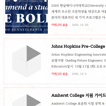
안내
2026 펜실베이니아대학교(University o
세계의 우수한 고등학생을 대상으로 여
분야의 대표적인 세 가지 프로그램은 다음과 같
Penn (ESAP)Penn Medicine Summer P
카테고리 없음
2025. 10. 30.
Algorithmic and Combinatorial
여, 기숙형 캠퍼스 생활, 그리고 대학 
있습니다.Engineering Summer Aca..
Johns Hopkins Pre-Col
비 전략
Johns Hopkins Engineering Inno
요행사명: Guiding Future Engineers: St
Educators일시: 10월 21일 (화) 오후
관리자 등 (국제학교 또는 해외 고등학교 교육자
카테고리 없음
2025. 10. 3.
Engineering Innovation Pre-Coll
Senior Director)웹세미나 주요 내용
Amherst College 지원 가이드
건·국제학생 필수 팁
Amherst College 표준화 시험 정책 &